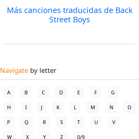
Más canciones traducidas de
Back
Street Boys
Navigate
by letter
A
B
C
D
E
F
G
H
I
J
K
L
M
N
O
P
Q
R
S
T
U
V
W
X
Y
Z
0/9