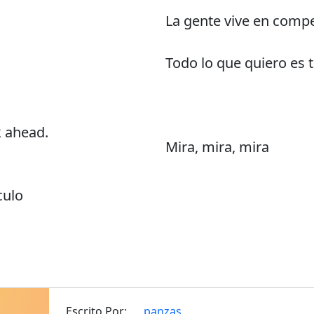
La gente vive en comp
Todo lo que quiero es 
k ahead.
Mira, mira, mira
culo
Escrito Por:
panzas