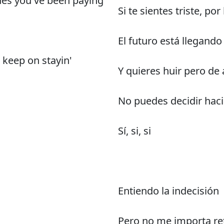
dues you've been paying
Si te sientes triste, p
El futuro está llegand
keep on stayin'
Y quieres huir pero d
No puedes decidir haci
Sí, si, si
Entiendo la indecisión
Pero no me importa r