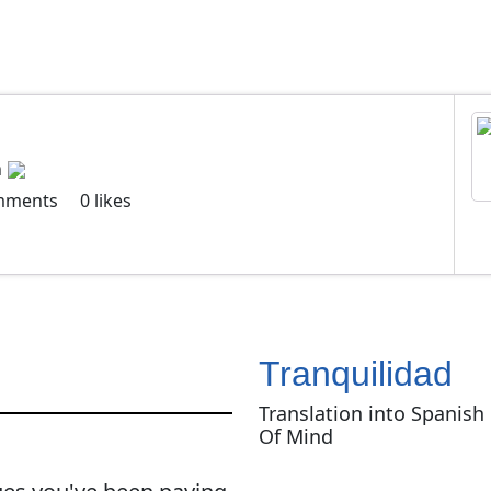
h
mments
0
likes
Tranquilidad
Translation into Spanish
Of Mind