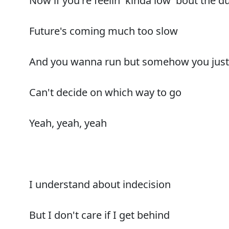
Now if you're feelin' kinda low 'bout the 
Future's coming much too slow
And you wanna run but somehow you just 
Can't decide on which way to go
Yeah, yeah, yeah
I understand about indecision
But I don't care if I get behind