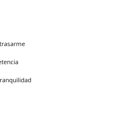
etrasarme
etencia
tranquilidad