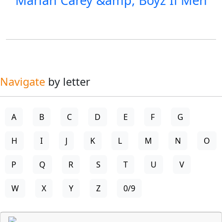
Navigate
by letter
A
B
C
D
E
F
G
H
I
J
K
L
M
N
O
P
Q
R
S
T
U
V
W
X
Y
Z
0/9