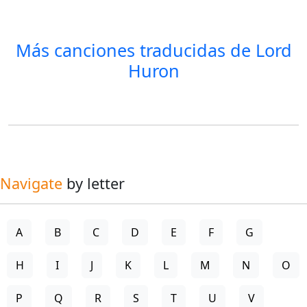
Más canciones traducidas de
Lord
Huron
Navigate
by letter
A
B
C
D
E
F
G
H
I
J
K
L
M
N
O
P
Q
R
S
T
U
V