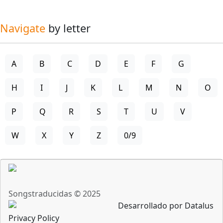
Navigate
by letter
A
B
C
D
E
F
G
H
I
J
K
L
M
N
O
P
Q
R
S
T
U
V
W
X
Y
Z
0/9
Songstraducidas © 2025
Desarrollado por Datalus
Privacy Policy