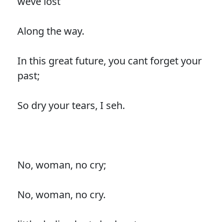
weve lost
Along the way.
In this great future, you cant forget your
past;
So dry your tears, I seh.
No, woman, no cry;
No, woman, no cry.