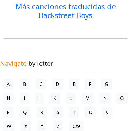
Más canciones traducidas de
Backstreet Boys
Navigate
by letter
A
B
C
D
E
F
G
H
I
J
K
L
M
N
O
P
Q
R
S
T
U
V
W
X
Y
Z
0/9