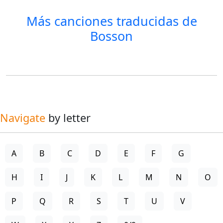
Más canciones traducidas de
Bosson
Navigate
by letter
A
B
C
D
E
F
G
H
I
J
K
L
M
N
O
P
Q
R
S
T
U
V