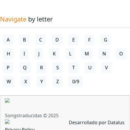
Navigate
by letter
A
B
C
D
E
F
G
H
I
J
K
L
M
N
O
P
Q
R
S
T
U
V
W
X
Y
Z
0/9
Songstraducidas © 2025
Desarrollado por Datalus
Privacy Policy