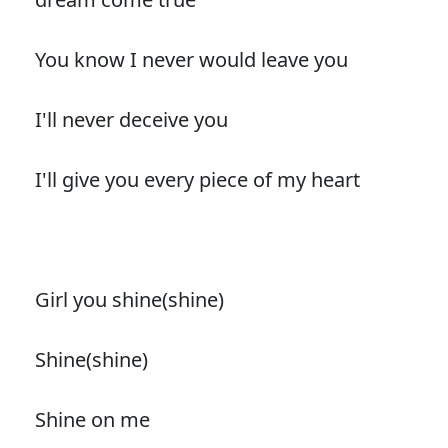
You know I never would leave you
I'll never deceive you
I'll give you every piece of my heart
Girl you shine(shine)
Shine(shine)
Shine on me