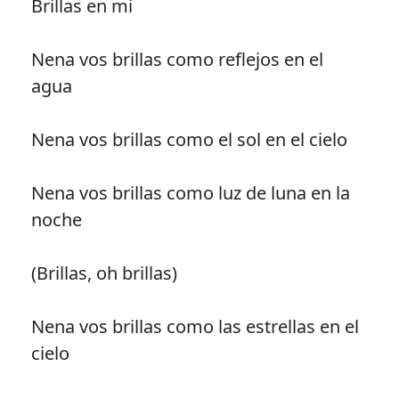
Brillas en mi
Nena vos brillas como reflejos en el
agua
Nena vos brillas como el sol en el cielo
Nena vos brillas como luz de luna en la
noche
(Brillas, oh brillas)
Nena vos brillas como las estrellas en el
cielo