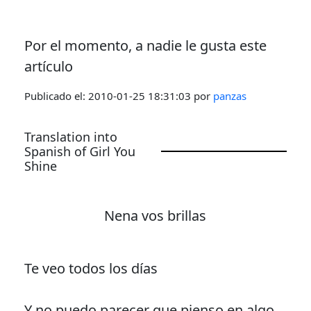
Por el momento, a nadie le gusta este
artículo
Publicado el:
2010-01-25 18:31:03
por
panzas
Translation into
Spanish of Girl You
Shine
Nena vos brillas
Te veo todos los días
Y no puedo parecer que pienso en algo