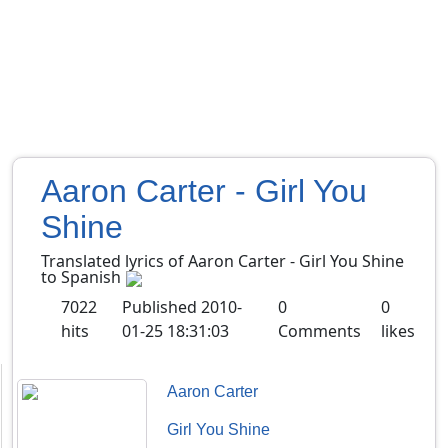
Aaron Carter - Girl You
Shine
Translated lyrics of Aaron Carter - Girl You Shine
to Spanish
7022
Published
2010-
0
0
hits
01-25 18:31:03
Comments
likes
Aaron Carter
Girl You Shine