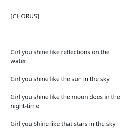
[CHORUS]
Girl you shine like reflections on the
water
Girl you shine like the sun in the sky
Girl you shine like the moon does in the
night-time
Girl you Shine like that stars in the sky