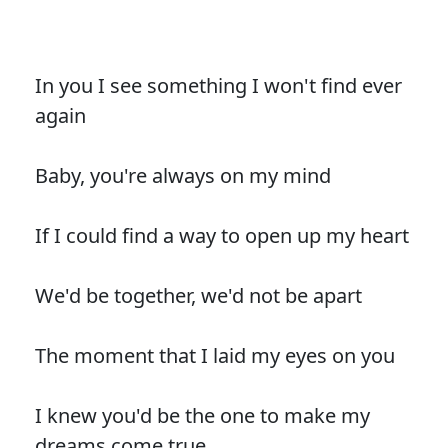
In you I see something I won't find ever
again
Baby, you're always on my mind
If I could find a way to open up my heart
We'd be together, we'd not be apart
The moment that I laid my eyes on you
I knew you'd be the one to make my
dreams come true