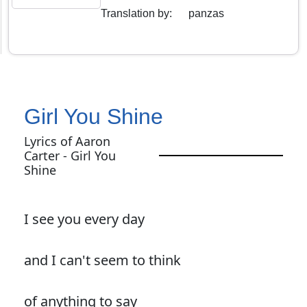
Translation by
:
panzas
Girl You Shine
Lyrics of Aaron
Carter - Girl You
Shine
I see you every day
and I can't seem to think
of anything to say