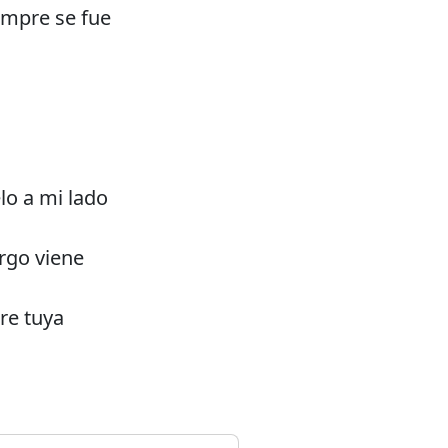
empre se fue
elo a mi lado
go viene
re tuya