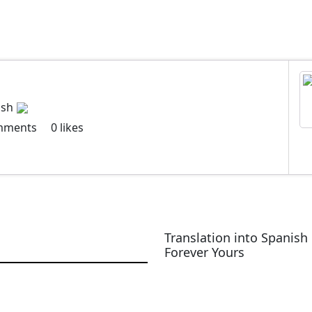
ish
mments
0
likes
Translation into Spanish 
Forever Yours