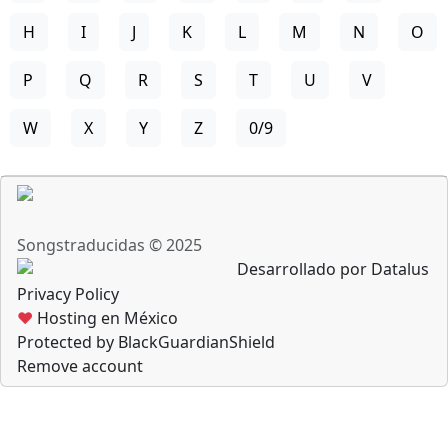
H
I
J
K
L
M
N
O
P
Q
R
S
T
U
V
W
X
Y
Z
0/9
Songstraducidas © 2025
Desarrollado por Datalus
Privacy Policy
♥
Hosting en México
Protected by BlackGuardianShield
Remove account