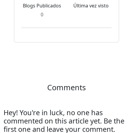
Blogs Publicados
Última vez visto
0
Comments
Hey! You're in luck, no one has
commented on this article yet. Be the
first one and leave your comment.