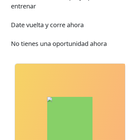
entrenar
Date vuelta y corre ahora
No tienes una oportunidad ahora