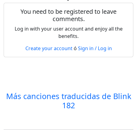
You need to be registered to leave
comments.
Log in with your user account and enjoy all the
benefits.
Create your account
ó
Sign in / Log in
Más canciones traducidas de
Blink
182