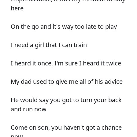
here
On the go and it's way too late to play
I need a girl that I can train
I heard it once, I'm sure I heard it twice
My dad used to give me all of his advice
He would say you got to turn your back
and run now
Come on son, you haven't got a chance
now