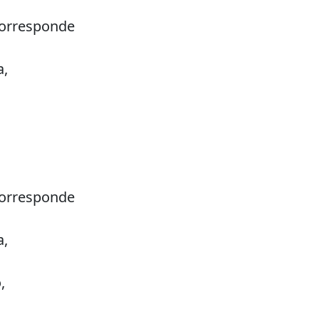
corresponde
a,
corresponde
a,
,