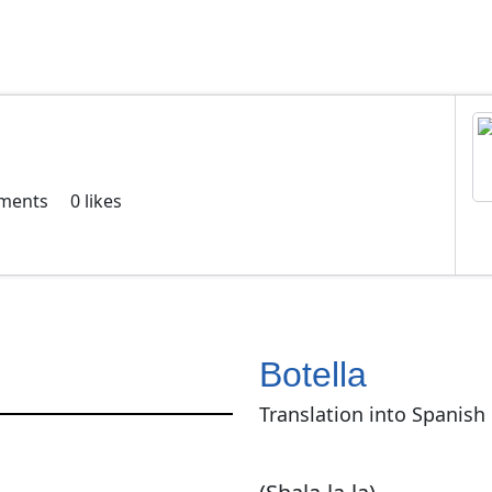
ments
0
likes
Botella
Translation into Spanish 