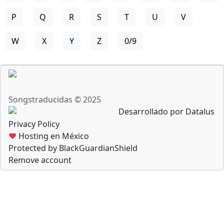
P
Q
R
S
T
U
V
W
X
Y
Z
0/9
Songstraducidas © 2025
Desarrollado por Datalus
Privacy Policy
♥
Hosting en México
Protected by BlackGuardianShield
Remove account