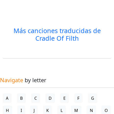
Más canciones traducidas de
Cradle Of Filth
Navigate
by letter
A
B
C
D
E
F
G
H
I
J
K
L
M
N
O