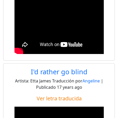
I'd rather go blind
Artista:
Etta James
Traducción por
Angeline
|
Publicado
17 years ago
Ver letra traducida