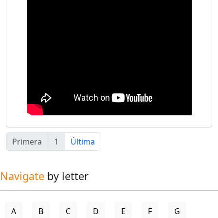
Primera
1
Última
Navigate
by letter
A
B
C
D
E
F
G