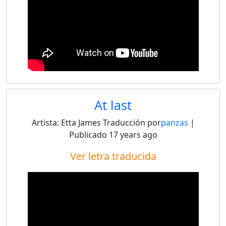
At last
Artista:
Etta James
Traducción por
panzas
|
Publicado
17 years ago
Ver letra traducida