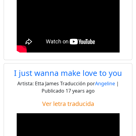
I just wanna make love to you
Artista:
Etta James
Traducción por
Angeline
|
Publicado
17 years ago
Ver letra traducida