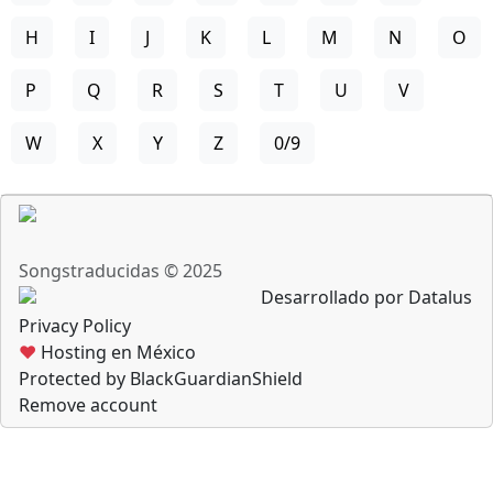
H
I
J
K
L
M
N
O
P
Q
R
S
T
U
V
W
X
Y
Z
0/9
Songstraducidas © 2025
Desarrollado por Datalus
Privacy Policy
♥
Hosting en México
Protected by BlackGuardianShield
Remove account