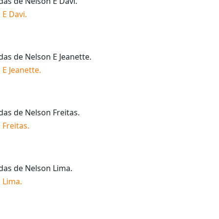
idas de
Nelson E Davi
.
 E Davi
.
idas de
Nelson E Jeanette
.
 E Jeanette
.
idas de
Nelson Freitas
.
 Freitas
.
idas de
Nelson Lima
.
 Lima
.