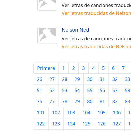
Ver letras de canciones traduc
Ver letras traducidas de
Nelso
Nelson Ned
Ver letras de canciones traduc
Ver letras traducidas de
Nelso
Primera
1
2
3
4
5
6
7
26
27
28
29
30
31
32
33
51
52
53
54
55
56
57
58
76
77
78
79
80
81
82
83
101
102
103
104
105
106
1
122
123
124
125
126
127
1