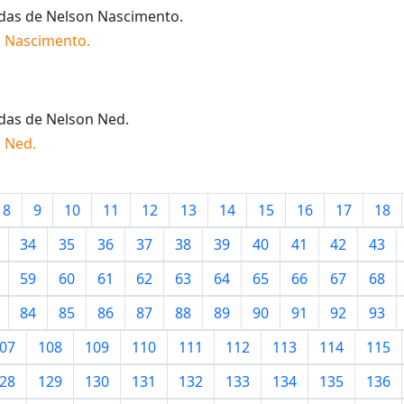
idas de
Nelson Nascimento
.
n Nascimento
.
idas de
Nelson Ned
.
n Ned
.
8
9
10
11
12
13
14
15
16
17
18
34
35
36
37
38
39
40
41
42
43
59
60
61
62
63
64
65
66
67
68
84
85
86
87
88
89
90
91
92
93
07
108
109
110
111
112
113
114
115
28
129
130
131
132
133
134
135
136