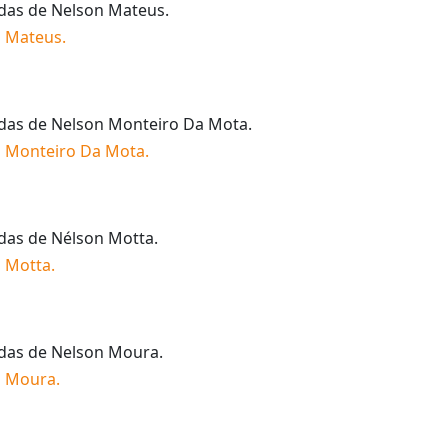
idas de
Nelson Mateus
.
n Mateus
.
idas de
Nelson Monteiro Da Mota
.
 Monteiro Da Mota
.
idas de
Nélson Motta
.
 Motta
.
idas de
Nelson Moura
.
n Moura
.