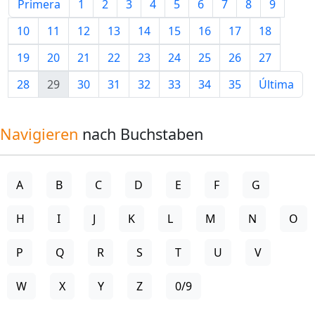
Primera
1
2
3
4
5
6
7
8
9
10
11
12
13
14
15
16
17
18
19
20
21
22
23
24
25
26
27
28
29
30
31
32
33
34
35
Última
Navigieren
nach Buchstaben
A
B
C
D
E
F
G
H
I
J
K
L
M
N
O
P
Q
R
S
T
U
V
W
X
Y
Z
0/9