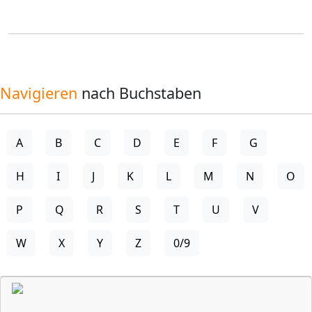
Navigieren
nach Buchstaben
A
B
C
D
E
F
G
H
I
J
K
L
M
N
O
P
Q
R
S
T
U
V
W
X
Y
Z
0/9