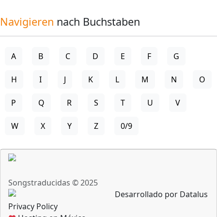
Navigieren
nach Buchstaben
A
B
C
D
E
F
G
H
I
J
K
L
M
N
O
P
Q
R
S
T
U
V
W
X
Y
Z
0/9
Songstraducidas © 2025
Desarrollado por Datalus
Privacy Policy