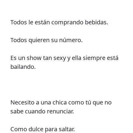
Todos le están comprando bebidas.
Todos quieren su número.
Es un show tan sexy y ella siempre está
bailando.
Necesito a una chica como tú que no
sabe cuando renunciar.
Como dulce para saltar.