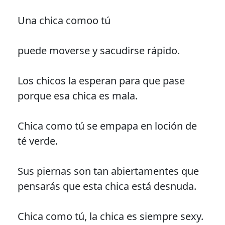
Una chica comoo tú
puede moverse y sacudirse rápido.
Los chicos la esperan para que pase
porque esa chica es mala.
Chica como tú se empapa en loción de
té verde.
Sus piernas son tan abiertamentes que
pensarás que esta chica está desnuda.
Chica como tú, la chica es siempre sexy.