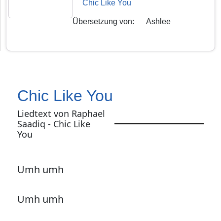
Chic Like You
Übersetzung von
:
Ashlee
Chic Like You
Liedtext von Raphael
Saadiq - Chic Like
You
Umh umh
Umh umh