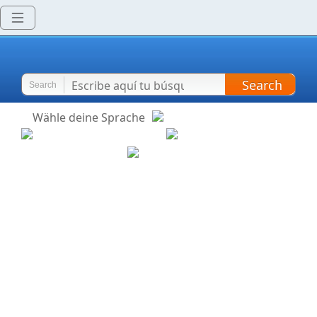
Search
Search
Wähle deine Sprache