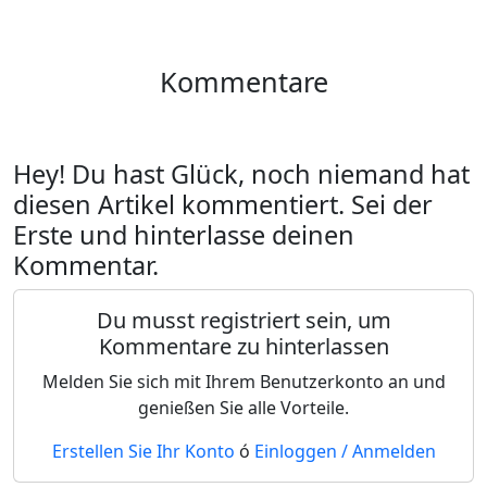
Kommentare
Hey! Du hast Glück, noch niemand hat
diesen Artikel kommentiert. Sei der
Erste und hinterlasse deinen
Kommentar.
Du musst registriert sein, um
Kommentare zu hinterlassen
Melden Sie sich mit Ihrem Benutzerkonto an und
genießen Sie alle Vorteile.
Erstellen Sie Ihr Konto
ó
Einloggen / Anmelden