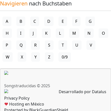
Navigieren
nach Buchstaben
A
B
C
D
E
F
G
H
I
J
K
L
M
N
O
P
Q
R
S
T
U
V
W
X
Y
Z
0/9
Songstraducidas © 2025
Desarrollado por Datalus
Privacy Policy
♥
Hosting en México
Protected by BlackGuardianShield