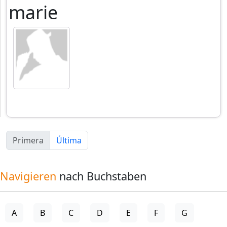
marie
Primera
Última
Navigieren
nach Buchstaben
A
B
C
D
E
F
G