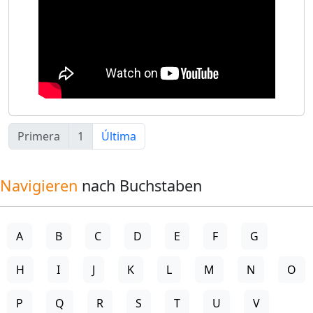
Primera
1
Última
Navigieren
nach Buchstaben
A
B
C
D
E
F
G
H
I
J
K
L
M
N
O
P
Q
R
S
T
U
V