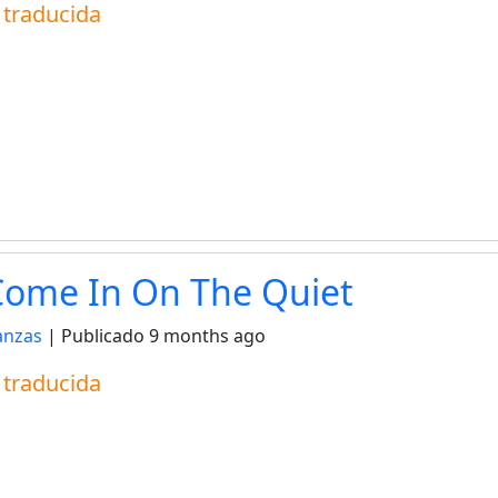
a traducida
 Come In On The Quiet
anzas
| Publicado
9 months ago
a traducida