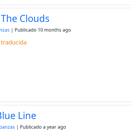
 The Clouds
nzas
| Publicado
10 months ago
a traducida
Blue Line
panzas
| Publicado
a year ago