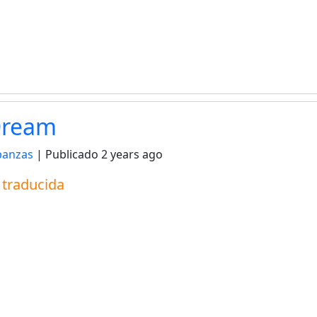
Dream
panzas
| Publicado
2 years ago
a traducida