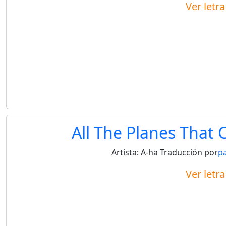
Ver letr
All The Planes That
Artista:
A-ha
Traducción por
p
Ver letr