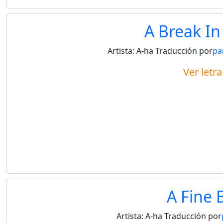
A Break In
Artista:
A-ha
Traducción por
pa
Ver letr
A Fine 
Artista:
A-ha
Traducción por