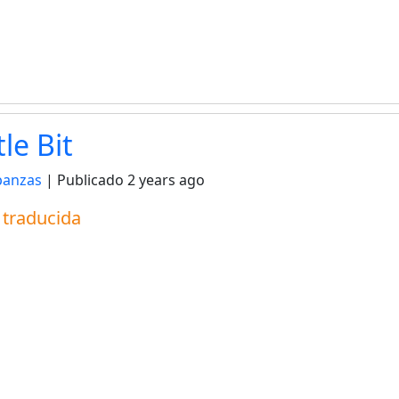
tle Bit
panzas
| Publicado
2 years ago
a traducida