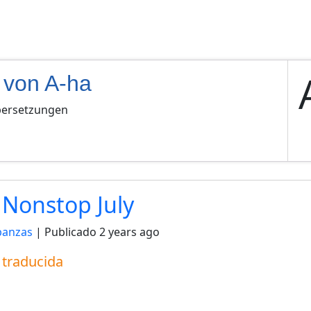
 von A-ha
bersetzungen
 Nonstop July
panzas
| Publicado
2 years ago
a traducida