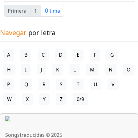
Primera
1
Última
Navegar
por letra
A
B
C
D
E
F
G
H
I
J
K
L
M
N
O
P
Q
R
S
T
U
V
W
X
Y
Z
0/9
Songstraducidas © 2025