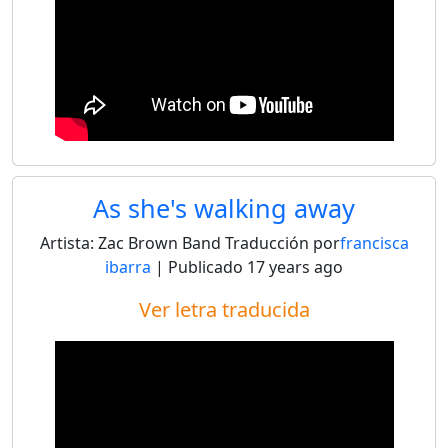
As she's walking away
Artista:
Zac Brown Band
Traducción por
francisca
ibarra
| Publicado
17 years ago
Ver letra traducida