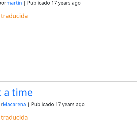
por
martin
| Publicado
17 years ago
a traducida
 a time
or
Macarena
| Publicado
17 years ago
a traducida