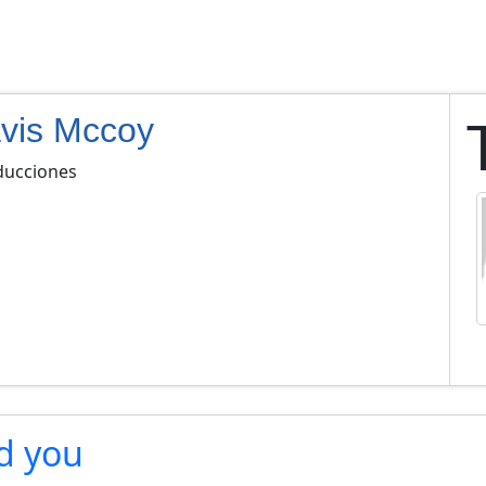
avis Mccoy
aducciones
d you