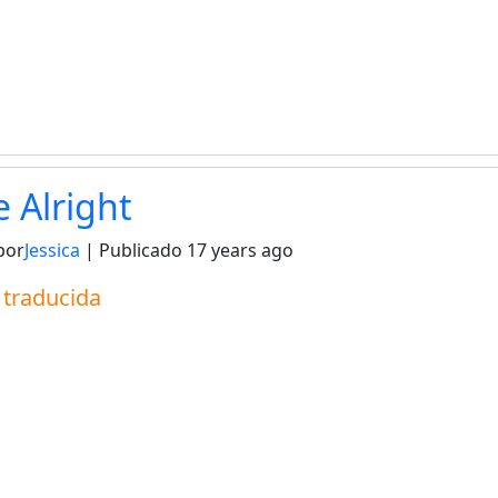
e Alright
por
Jessica
| Publicado
17 years ago
a traducida