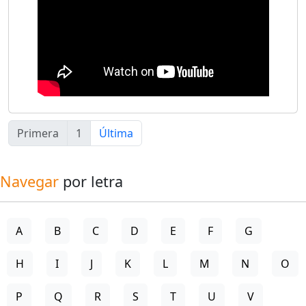
Primera
1
Última
Navegar
por letra
A
B
C
D
E
F
G
H
I
J
K
L
M
N
O
P
Q
R
S
T
U
V