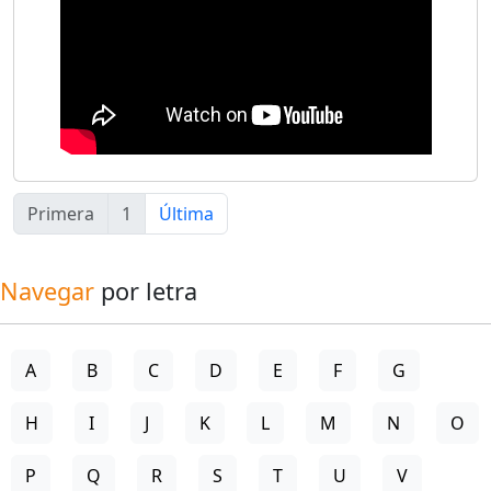
Primera
1
Última
Navegar
por letra
A
B
C
D
E
F
G
H
I
J
K
L
M
N
O
P
Q
R
S
T
U
V