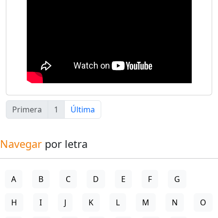
Primera
1
Última
Navegar
por letra
A
B
C
D
E
F
G
H
I
J
K
L
M
N
O