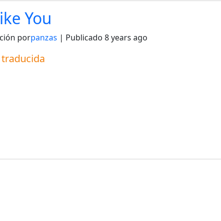
Like You
ción por
panzas
| Publicado
8 years ago
a traducida