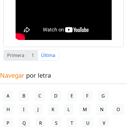
Primera
1
Última
Navegar
por letra
A
B
C
D
E
F
G
H
I
J
K
L
M
N
O
P
Q
R
S
T
U
V