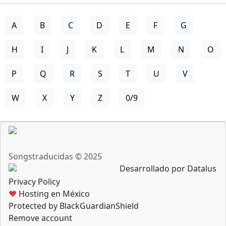
A
B
C
D
E
F
G
H
I
J
K
L
M
N
O
P
Q
R
S
T
U
V
W
X
Y
Z
0/9
Songstraducidas © 2025
Desarrollado por Datalus
Privacy Policy
♥
Hosting en México
Protected by BlackGuardianShield
Remove account