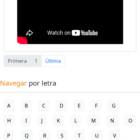
Primera
1
Última
Navegar
por letra
A
B
C
D
E
F
G
H
I
J
K
L
M
N
O
P
Q
R
S
T
U
V