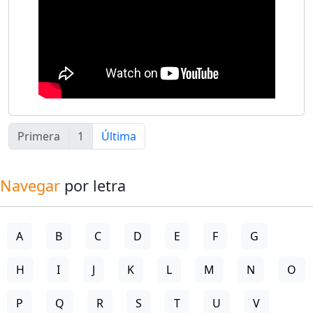
Primera
1
Última
Navegar
por letra
A
B
C
D
E
F
G
H
I
J
K
L
M
N
O
P
Q
R
S
T
U
V