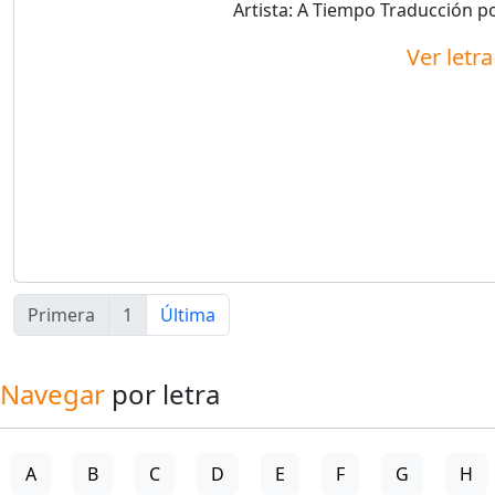
Artista:
A Tiempo
Traducción p
Ver letr
Primera
1
Última
Navegar
por letra
A
B
C
D
E
F
G
H