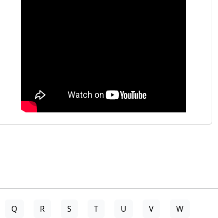
Q
R
S
T
U
V
W