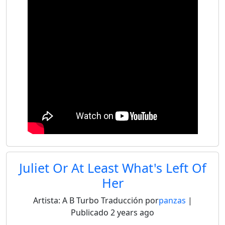
Juliet Or At Least What's Left Of
Her
Artista:
A B Turbo
Traducción por
panzas
|
Publicado
2 years ago