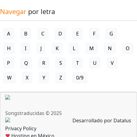
Navegar
por letra
A
B
C
D
E
F
G
H
I
J
K
L
M
N
O
P
Q
R
S
T
U
V
W
X
Y
Z
0/9
Songstraducidas © 2025
Desarrollado por Datalus
Privacy Policy
♥
Hosting en México