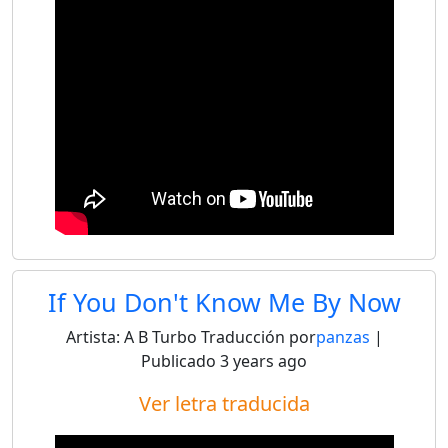
If You Don't Know Me By Now
Artista:
A B Turbo
Traducción por
panzas
|
Publicado
3 years ago
Ver letra traducida