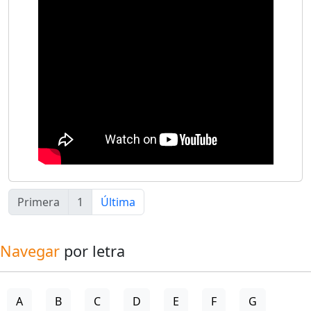
Primera
1
Última
Navegar
por letra
A
B
C
D
E
F
G