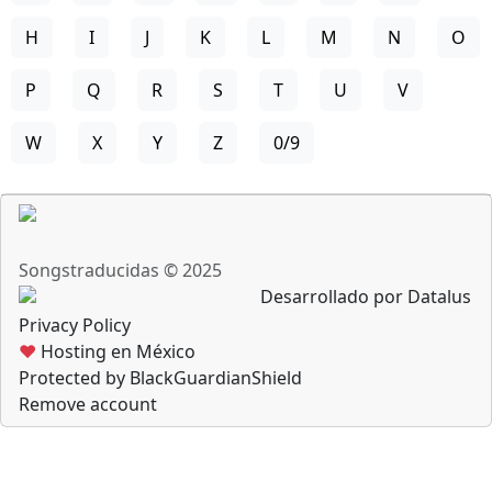
H
I
J
K
L
M
N
O
P
Q
R
S
T
U
V
W
X
Y
Z
0/9
Songstraducidas © 2025
Desarrollado por Datalus
Privacy Policy
♥
Hosting en México
Protected by BlackGuardianShield
Remove account